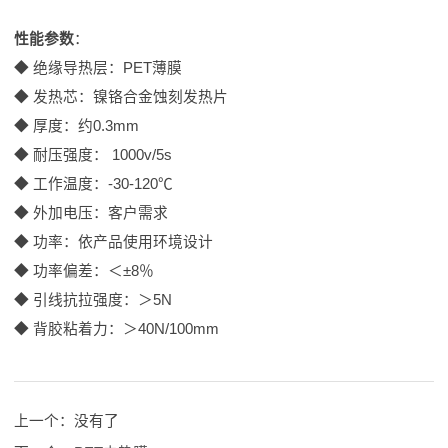
性能参数
：
◆ 绝缘导热层：PET薄膜
◆ 发热芯：镍铬合金蚀刻发热片
◆ 厚度：约0.3mm
◆ 耐压强度： 1000v/5s
◆ 工作温度：-30-120℃
◆ 外加电压：客户需求
◆ 功率：依产品使用环境设计
◆ 功率偏差：＜±8％
◆ 引线抗拉强度：＞5N
◆ 背胶粘着力：＞40N/100mm
上一个：
没有了