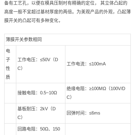
备有工艺孔，以便在模具压制时有精确的定位， 其立体凸起的
高度一般不宜超过基材厚度的两倍。为美观产品的外观，凸起薄
膜开关的凸起可有多种变化，
薄膜开关参数相同
电
子
工作电压：≤50V（D
工作电流：≤100mA
性
C）
质
绝缘电阻：≥100MΩ（100V/D
接触电阻：0.5~10Ω
C）
基板耐压：2kV（D
回弹时间：≤6ms
C）
回路电阻：50Ω、150