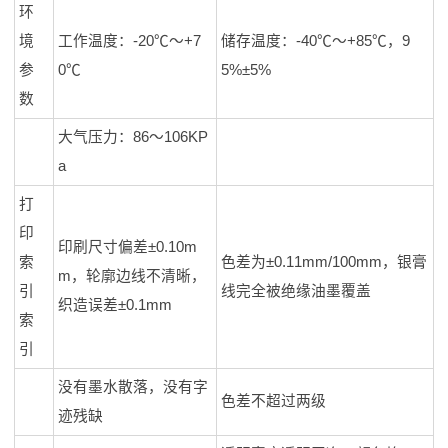
环
境
工作温度：-20℃～+7
储存温度：-40℃～+85℃，9
参
0℃
5%±5%
数
大气压力：86～106KP
a
打
印
印刷尺寸偏差±0.10m
索
色差为±0.11mm/100mm，银膏
m，轮廓边线不清晰，
引
线完全被绝缘油墨覆盖
织造误差±0.1mm
索
引
没有墨水散落，没有字
色差不超过两级
迹残缺