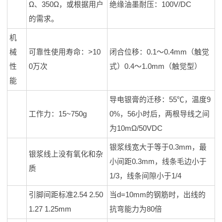
Ω、350Ω，或根据用户
绝缘油墨耐压：100V/DC
的需求。
机
械
可靠性使用寿命：>10
闭合位移：0.1～0.4mm（触觉
性
0万次
式）0.4～1.0mm（触觉型）
能
导电银膏的迁移：55℃，温度9
工作力：15~750g
0%，56小时后，两根导线之间
为10mΩ/50VDC
银浆线宽大于等于0.3mm，最
银浆线上没有氧化和杂
小间距0.3mm，线条毛边小于
质
1/3，线条间隙小于1/4
引脚间距标准2.54 2.50
当d=10mm的钢筋时，出线的
1.27 1.25mm
抗弯能力为80倍