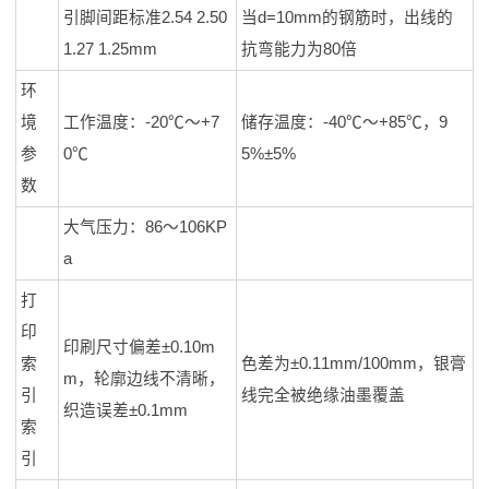
引脚间距标准2.54 2.50
当d=10mm的钢筋时，出线的
1.27 1.25mm
抗弯能力为80倍
环
境
工作温度：-20℃～+7
储存温度：-40℃～+85℃，9
参
0℃
5%±5%
数
大气压力：86～106KP
a
打
印
印刷尺寸偏差±0.10m
索
色差为±0.11mm/100mm，银膏
m，轮廓边线不清晰，
引
线完全被绝缘油墨覆盖
织造误差±0.1mm
索
引