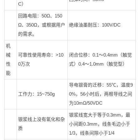
C）
回路电阻：50Ω、150
Ω、350Ω，或根据用户
绝缘油墨耐压：100V/DC
的需求。
机
械
可靠性使用寿命：>10
闭合位移：0.1～0.4mm（触觉
性
0万次
式）0.4～1.0mm（触觉型）
能
导电银膏的迁移：55℃，温度9
工作力：15~750g
0%，56小时后，两根导线之间
为10mΩ/50VDC
银浆线宽大于等于0.3mm，最
银浆线上没有氧化和杂
小间距0.3mm，线条毛边小于
质
1/3，线条间隙小于1/4