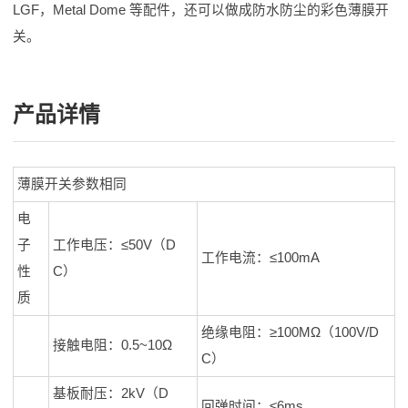
LGF，Metal Dome 等配件，还可以做成防水防尘的彩色薄膜开
关。
产品详情
薄膜开关参数相同
电
子
工作电压：≤50V（D
工作电流：≤100mA
性
C）
质
绝缘电阻：≥100MΩ（100V/D
接触电阻：0.5~10Ω
C）
基板耐压：2kV（D
回弹时间：≤6ms