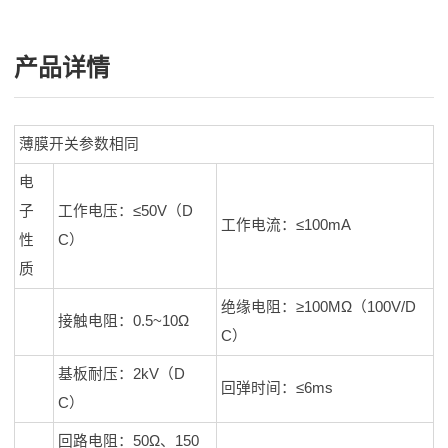
产品详情
薄膜开关参数相同
电
子
工作电压：≤50V（D
工作电流：≤100mA
性
C）
质
绝缘电阻：≥100MΩ（100V/D
接触电阻：0.5~10Ω
C）
基板耐压：2kV（D
回弹时间：≤6ms
C）
回路电阻：50Ω、150