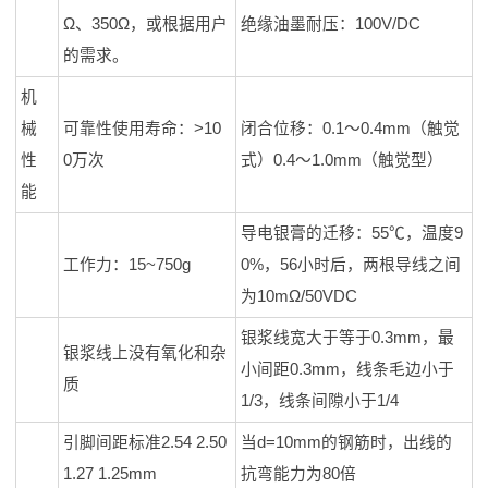
Ω、350Ω，或根据用户
绝缘油墨耐压：100V/DC
的需求。
机
械
可靠性使用寿命：>10
闭合位移：0.1～0.4mm（触觉
性
0万次
式）0.4～1.0mm（触觉型）
能
导电银膏的迁移：55℃，温度9
工作力：15~750g
0%，56小时后，两根导线之间
为10mΩ/50VDC
银浆线宽大于等于0.3mm，最
银浆线上没有氧化和杂
小间距0.3mm，线条毛边小于
质
1/3，线条间隙小于1/4
引脚间距标准2.54 2.50
当d=10mm的钢筋时，出线的
1.27 1.25mm
抗弯能力为80倍