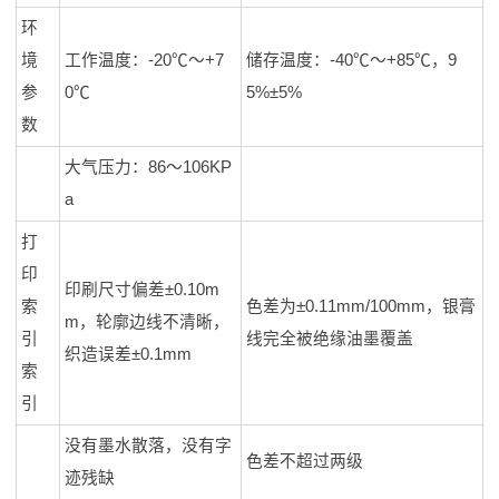
环
境
工作温度：-20℃～+7
储存温度：-40℃～+85℃，9
参
0℃
5%±5%
数
大气压力：86～106KP
a
打
印
印刷尺寸偏差±0.10m
索
色差为±0.11mm/100mm，银膏
m，轮廓边线不清晰，
引
线完全被绝缘油墨覆盖
织造误差±0.1mm
索
引
没有墨水散落，没有字
色差不超过两级
迹残缺