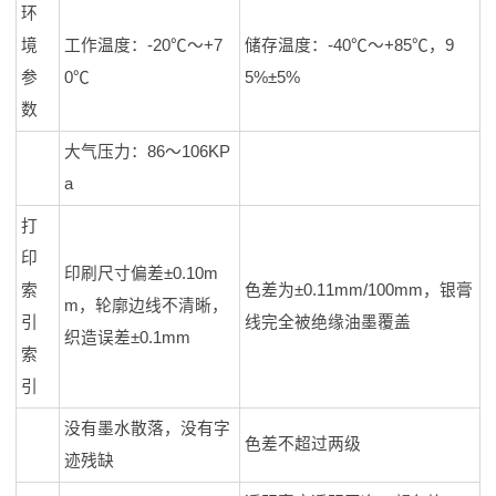
环
境
工作温度：-20℃～+7
储存温度：-40℃～+85℃，9
参
0℃
5%±5%
数
大气压力：86～106KP
a
打
印
印刷尺寸偏差±0.10m
索
色差为±0.11mm/100mm，银膏
m，轮廓边线不清晰，
引
线完全被绝缘油墨覆盖
织造误差±0.1mm
索
引
没有墨水散落，没有字
色差不超过两级
迹残缺