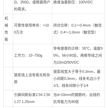
Ω、350Ω，或根据用户
绝缘油墨耐压：100V/DC
的需求。
机
械
可靠性使用寿命：>10
闭合位移：0.1～0.4mm（触觉
性
0万次
式）0.4～1.0mm（触觉型）
能
导电银膏的迁移：55℃，温度9
工作力：15~750g
0%，56小时后，两根导线之间
为10mΩ/50VDC
银浆线宽大于等于0.3mm，最
银浆线上没有氧化和杂
小间距0.3mm，线条毛边小于
质
1/3，线条间隙小于1/4
引脚间距标准2.54 2.50
当d=10mm的钢筋时，出线的
1.27 1.25mm
抗弯能力为80倍