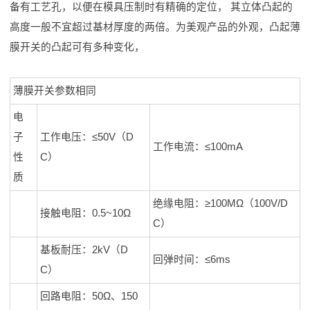
备有工艺孔，以便在模具压制时有精确的定位， 其立体凸起的
高度一般不宜超过基材厚度的两倍。为美观产品的外观，凸起薄
膜开关的凸起可有多种变化，
薄膜开关参数相同
电
子
工作电压：≤50V（D
工作电流：≤100mA
性
C）
质
绝缘电阻：≥100MΩ（100V/D
接触电阻：0.5~10Ω
C）
基板耐压：2kV（D
回弹时间：≤6ms
C）
回路电阻：50Ω、150