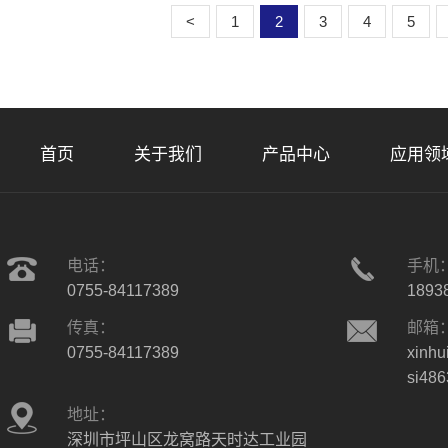
<
1
2
3
4
5
首页
关于我们
产品中心
应用领
电话：
手机
0755-84117389
1893
传真：
邮箱
0755-84117389
xinhu
si48
地址：
深圳市坪山区龙窝路天时达工业园