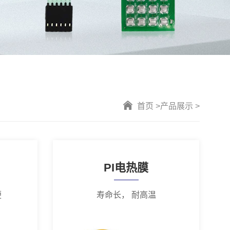
首页 >
产品展示 >
PI电热膜
便
寿命长， 耐高温