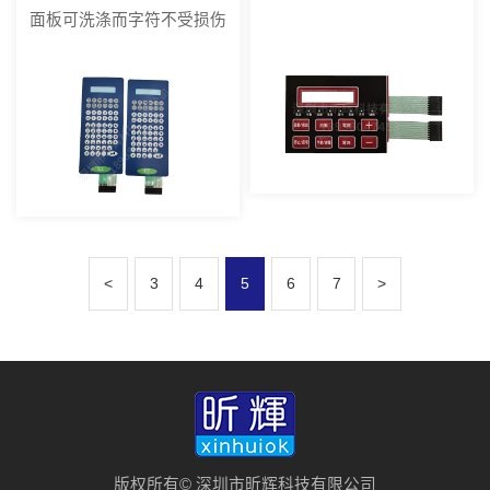
面板可洗涤而字符不受损伤
<
3
4
5
6
7
>
版权所有© 深圳市昕辉科技有限公司